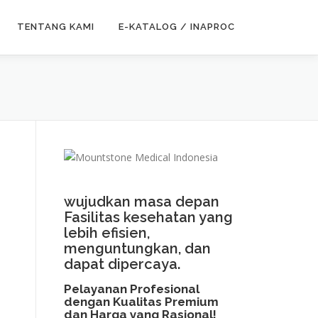
TENTANG KAMI
E-KATALOG / INAPROC
INSTALASI
GAS
MEDIS
wujudkan masa depan
S
Fasilitas kesehatan yang
i
lebih efisien,
menguntungkan, dan
s
dapat dipercaya.
i
Pelayanan Profesional
G
dengan Kualitas Premium
dan Harga yang Rasional!​