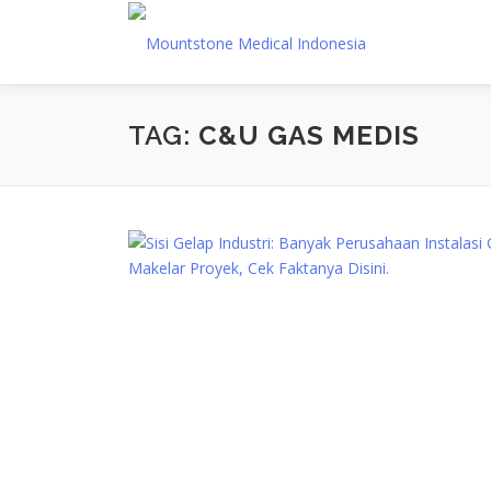
Lompat
ke
konten
TAG:
C&U GAS MEDIS