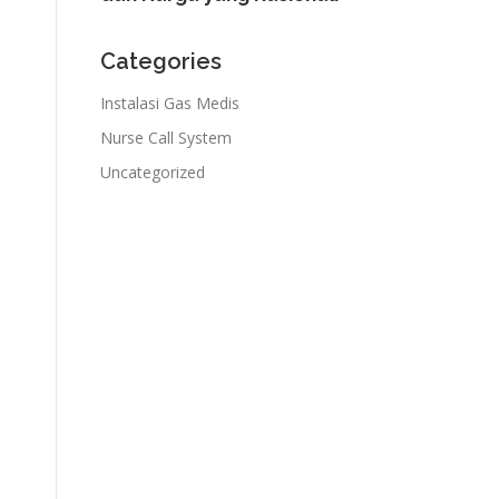
e
l
Categories
a
Instalasi Gas Medis
p
Nurse Call System
I
Uncategorized
n
d
u
s
t
r
i
:
B