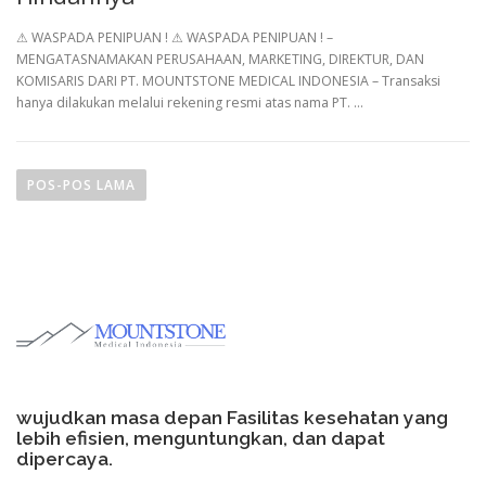
⚠︎ WASPADA PENIPUAN ! ⚠︎ WASPADA PENIPUAN ! –
MENGATASNAMAKAN PERUSAHAAN, MARKETING, DIREKTUR, DAN
KOMISARIS DARI PT. MOUNTSTONE MEDICAL INDONESIA – Transaksi
hanya dilakukan melalui rekening resmi atas nama PT. …
N
a
POS-POS LAMA
v
i
g
a
s
i
p
o
wujudkan masa depan Fasilitas kesehatan yang
s
lebih efisien, menguntungkan, dan dapat
dipercaya.