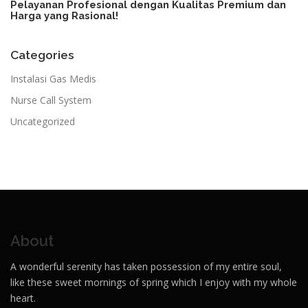
Pelayanan Profesional dengan Kualitas Premium dan
Harga yang Rasional!​
Categories
Instalasi Gas Medis
Nurse Call System
Uncategorized
About
A wonderful serenity has taken possession of my entire soul,
like these sweet mornings of spring which I enjoy with my whole
heart.