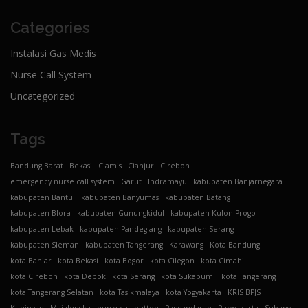
Categories
Instalasi Gas Medis
Nurse Call System
Uncategorized
Tags
Bandung Barat
Bekasi
Ciamis
Cianjur
Cirebon
emergency nurse call system
Garut
Indramayu
kabupaten Banjarnegara
kabupaten Bantul
kabupaten Banyumas
kabupaten Batang
kabupaten Blora
kabupaten Gunungkidul
kabupaten Kulon Progo
kabupaten Lebak
kabupaten Pandeglang
kabupaten Serang
kabupaten Sleman
kabupaten Tangerang
Karawang
Kota Bandung
kota Banjar
kota Bekasi
kota Bogor
kota Cilegon
kota Cimahi
kota Cirebon
kota Depok
kota Serang
kota Sukabumi
kota Tangerang
kota Tangerang Selatan
kota Tasikmalaya
kota Yogyakarta
KRIS BPJS