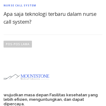
NURSE CALL SYSTEM
Apa saja teknologi terbaru dalam nurse
call system?
N
a
POS-POS LAMA
v
i
g
a
s
i
p
o
wujudkan masa depan Fasilitas kesehatan yang
s
lebih efisien, menguntungkan, dan dapat
dipercaya.