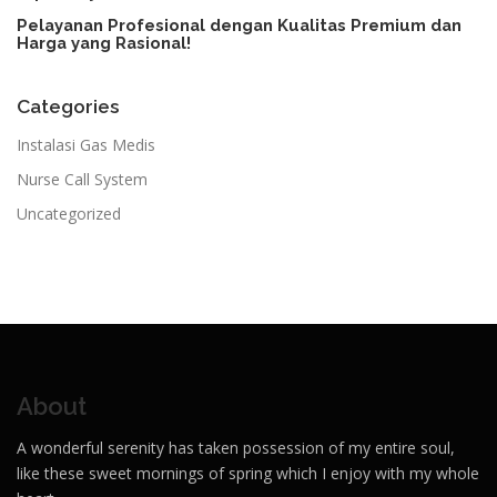
Pelayanan Profesional dengan Kualitas Premium dan
Harga yang Rasional!​
Categories
Instalasi Gas Medis
Nurse Call System
Uncategorized
About
A wonderful serenity has taken possession of my entire soul,
like these sweet mornings of spring which I enjoy with my whole