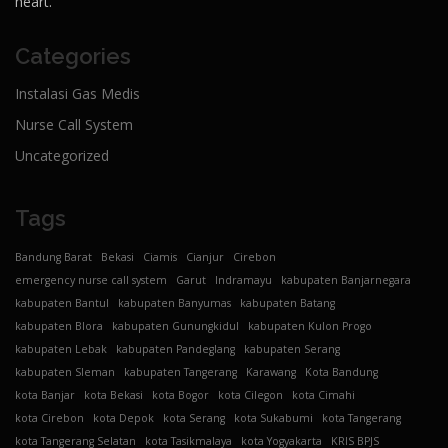
heart.
Categories
Instalasi Gas Medis
Nurse Call System
Uncategorized
Tags
Bandung Barat
Bekasi
Ciamis
Cianjur
Cirebon
emergency nurse call system
Garut
Indramayu
kabupaten Banjarnegara
kabupaten Bantul
kabupaten Banyumas
kabupaten Batang
kabupaten Blora
kabupaten Gunungkidul
kabupaten Kulon Progo
kabupaten Lebak
kabupaten Pandeglang
kabupaten Serang
kabupaten Sleman
kabupaten Tangerang
Karawang
Kota Bandung
kota Banjar
kota Bekasi
kota Bogor
kota Cilegon
kota Cimahi
kota Cirebon
kota Depok
kota Serang
kota Sukabumi
kota Tangerang
kota Tangerang Selatan
kota Tasikmalaya
kota Yogyakarta
KRIS BPJS