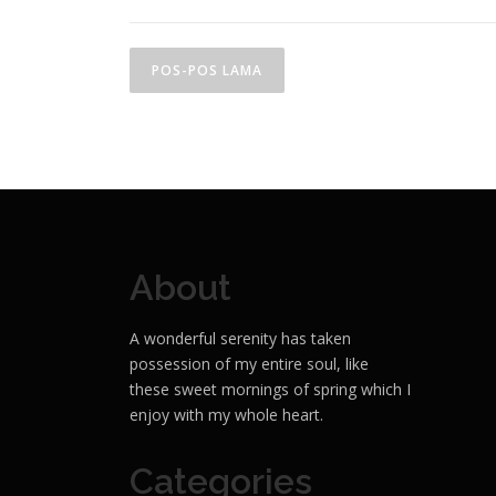
N
POS-POS LAMA
a
v
i
g
a
About
s
i
A wonderful serenity has taken
possession of my entire soul, like
p
these sweet mornings of spring which I
o
enjoy with my whole heart.
s
Categories