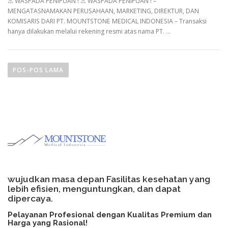
⚠︎ WASPADA PENIPUAN ! ⚠︎ WASPADA PENIPUAN ! –
MENGATASNAMAKAN PERUSAHAAN, MARKETING, DIREKTUR, DAN
KOMISARIS DARI PT. MOUNTSTONE MEDICAL INDONESIA – Transaksi
hanya dilakukan melalui rekening resmi atas nama PT. …
N
a
POS-POS LAMA
v
i
g
a
s
i
p
o
wujudkan masa depan Fasilitas kesehatan yang
s
lebih efisien, menguntungkan, dan dapat
dipercaya.
Pelayanan Profesional dengan Kualitas Premium dan
Harga yang Rasional!​