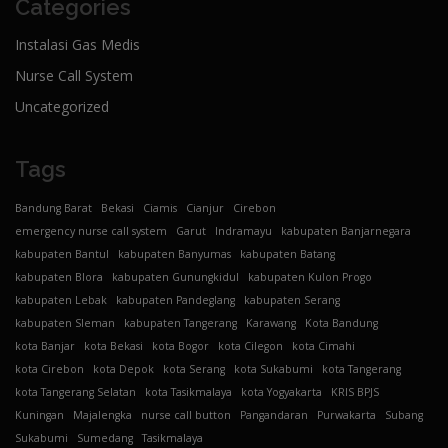
Categories
Instalasi Gas Medis
Nurse Call System
Uncategorized
Tags
Bandung Barat
Bekasi
Ciamis
Cianjur
Cirebon
emergency nurse call system
Garut
Indramayu
kabupaten Banjarnegara
kabupaten Bantul
kabupaten Banyumas
kabupaten Batang
kabupaten Blora
kabupaten Gunungkidul
kabupaten Kulon Progo
kabupaten Lebak
kabupaten Pandeglang
kabupaten Serang
kabupaten Sleman
kabupaten Tangerang
Karawang
Kota Bandung
kota Banjar
kota Bekasi
kota Bogor
kota Cilegon
kota Cimahi
kota Cirebon
kota Depok
kota Serang
kota Sukabumi
kota Tangerang
kota Tangerang Selatan
kota Tasikmalaya
kota Yogyakarta
KRIS BPJS
Kuningan
Majalengka
nurse call button
Pangandaran
Purwakarta
Subang
Sukabumi
Sumedang
Tasikmalaya