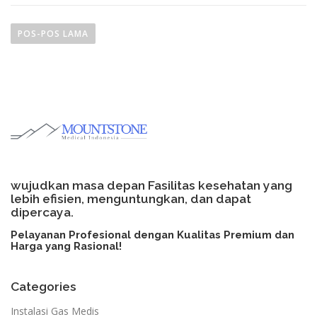
N
a
POS-POS LAMA
v
i
g
a
s
i
p
o
wujudkan masa depan Fasilitas kesehatan yang
s
lebih efisien, menguntungkan, dan dapat
dipercaya.
Pelayanan Profesional dengan Kualitas Premium dan
Harga yang Rasional!​
Categories
Instalasi Gas Medis