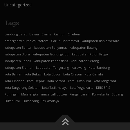
Uncategorized
Tags
Bandung Barat
Bekasi
Ciamis
Cianjur
Cirebon
emergency nurse call system
Garut
Indramayu
kabupaten Banjarnegara
kabupaten Bantul
kabupaten Banyumas
kabupaten Batang
kabupaten Blora
kabupaten Gunungkidul
kabupaten Kulon Progo
kabupaten Lebak
kabupaten Pandeglang
kabupaten Serang
kabupaten Sleman
kabupaten Tangerang
Karawang
Kota Bandung
kota Banjar
kota Bekasi
kota Bogor
kota Cilegon
kota Cimahi
kota Cirebon
kota Depok
kota Serang
kota Sukabumi
kota Tangerang
kota Tangerang Selatan
kota Tasikmalaya
kota Yogyakarta
KRIS BPJS
Kuningan
Majalengka
nurse call button
Pangandaran
Purwakarta
Subang
Sukabumi
Sumedang
Tasikmalaya