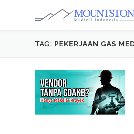
Lompat
ke
konten
TAG:
PEKERJAAN GAS MED