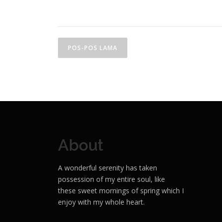
N
POS-POS LAMA
a
v
i
g
a
About
s
i
A wonderful serenity has taken
possession of my entire soul, like
p
these sweet mornings of spring which I
o
enjoy with my whole heart.