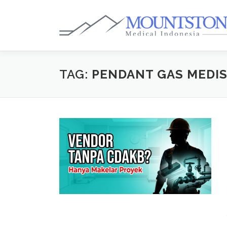
Lompat
ke
konten
TAG:
PENDANT GAS MEDI