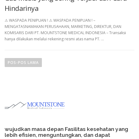
Hindarinya
⚠︎ WASPADA PENIPUAN ! ⚠︎ WASPADA PENIPUAN ! –
MENGATASNAMAKAN PERUSAHAAN, MARKETING, DIREKTUR, DAN
KOMISARIS DARI PT. MOUNTSTONE MEDICAL INDONESIA – Transaksi
hanya dilakukan melalui rekening resmi atas nama PT. …
N
a
POS-POS LAMA
v
i
g
a
s
i
p
o
wujudkan masa depan Fasilitas kesehatan yang
s
lebih efisien, menguntungkan, dan dapat