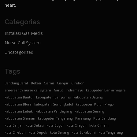
heart.
Categories
Instalasi Gas Medis
Nurse Call System
Uncategorized
Tags
Bandung Barat
Bekasi
Ciamis
Cianjur
Cirebon
emergency nurse call system
Garut
Indramayu
kabupaten Banjarnegara
kabupaten Bantul
kabupaten Banyumas
kabupaten Batang
kabupaten Blora
kabupaten Gunungkidul
kabupaten Kulon Progo
kabupaten Lebak
kabupaten Pandeglang
kabupaten Serang
kabupaten Sleman
kabupaten Tangerang
Karawang
Kota Bandung
kota Banjar
kota Bekasi
kota Bogor
kota Cilegon
kota Cimahi
kota Cirebon
kota Depok
kota Serang
kota Sukabumi
kota Tangerang