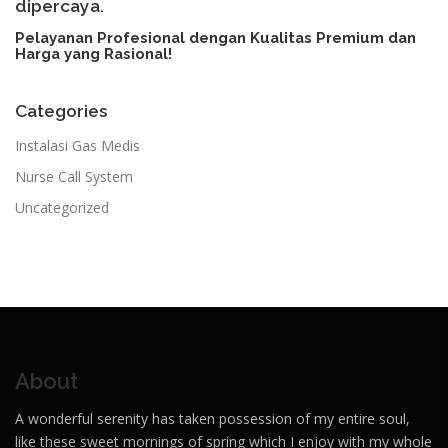
dipercaya.
Pelayanan Profesional dengan Kualitas Premium dan
Harga yang Rasional!​
Categories
Instalasi Gas Medis
Nurse Call System
Uncategorized
About
A wonderful serenity has taken possession of my entire soul,
like these sweet mornings of spring which I enjoy with my whole