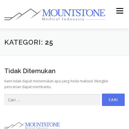
Lompat
ke
Menu
konten
HOME
PRODUK & LAYANAN
MEDIA
KATEGORI:
25
TENTANG KAMI
E-KATALOG / INAPROC
Tidak Ditemukan
Kami tidak dapat menemukan apa yang Anda maksud. Mungkin
pencarian dapat membantu.
Cari
untuk: