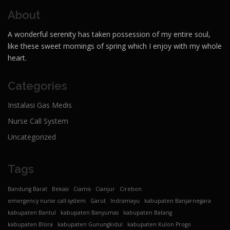
About
A wonderful serenity has taken possession of my entire soul,
like these sweet mornings of spring which I enjoy with my whole
heart.
Categories
Instalasi Gas Medis
Nurse Call System
Uncategorized
Tags
Bandung Barat
Bekasi
Ciamis
Cianjur
Cirebon
emergency nurse call system
Garut
Indramayu
kabupaten Banjarnegara
kabupaten Bantul
kabupaten Banyumas
kabupaten Batang
kabupaten Blora
kabupaten Gunungkidul
kabupaten Kulon Progo